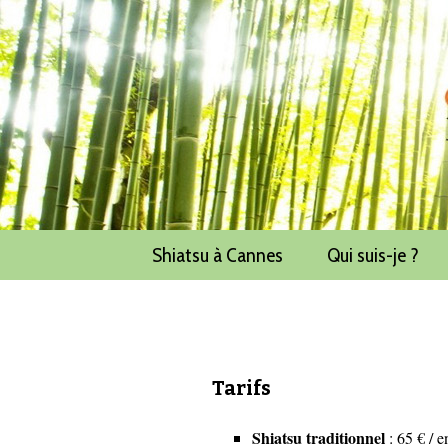
Aller au contenu principal
Shiatsu à Cannes
Qui suis-je ?
Tarifs
Shiatsu traditionnel
: 65 € / e