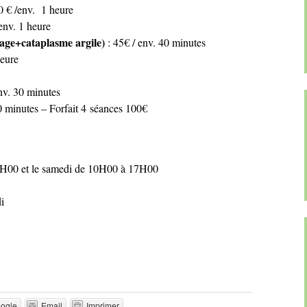
0 € /env. 1 heure
env. 1 heure
ge+cataplasme argile)
: 45€ / env. 40 minutes
heure
env. 30 minutes
30 minutes – Forfait 4 séances 100€
9H00 et le samedi de 10H00 à 17H00
i
ogle
Email
Imprimer