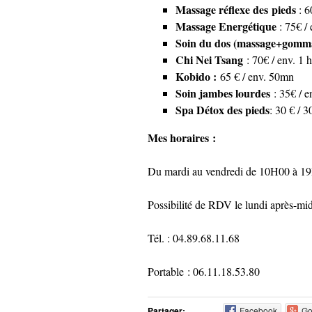
Massage réflexe des
pieds
: 6
Massage Energétique
: 75€ / 
Soin du dos (massage+gomma
Chi Nei Tsang
: 70€ / env. 1 
Kobido :
65 € / env. 50mn
Soin jambes lourdes
: 35€ / 
Spa Détox des pieds
: 30 € / 
Mes horaires :
Du mardi au vendredi de 10H00 à 1
Possibilité de RDV le lundi après-mid
Tél. : 04.89.68.11.68
Portable : 06.11.18.53.80
Partager:
Facebook
Go