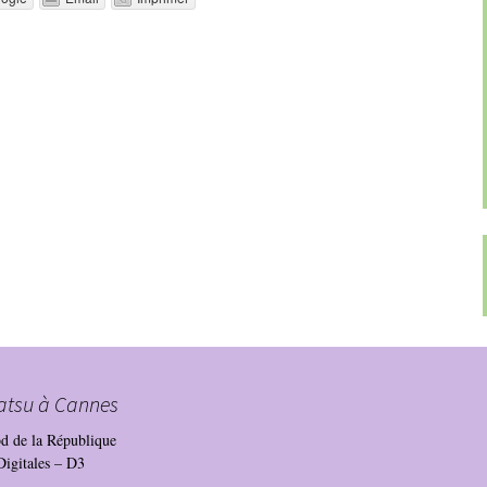
atsu à Cannes
bd de la République
Digitales – D3